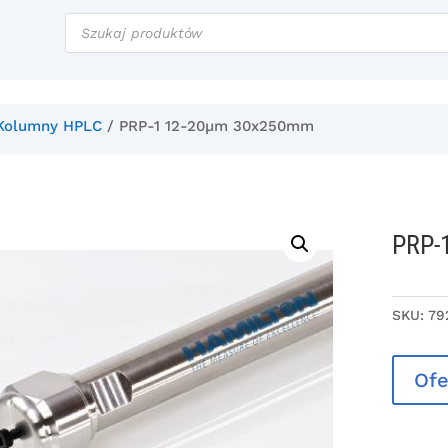
Wyszukiwarka
produktów
Kolumny HPLC
/ PRP-1 12-20µm 30x250mm
PRP-
SKU:
79
Ofe