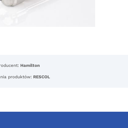
roducent:
Hamilton
inia produktów:
RESCOL