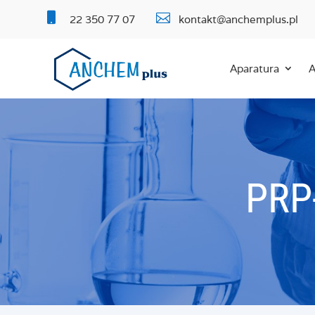


22 350 77 07
kontakt@anchemplus.pl
Aparatura
A
PRP