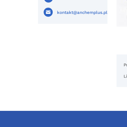

kontakt@anchemplus.pl
P
L