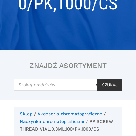
0/PK,1000/CS
ZNAJDŹ ASORTYMENT
Wyszukiwarka
produktów
SZUKAJ
Sklep
/
Akcesoria chromatograficzne
/
Naczynka chromatograficzne
/ PP SCREW
THREAD VIAL,0.3ML,100/PK,1000/CS