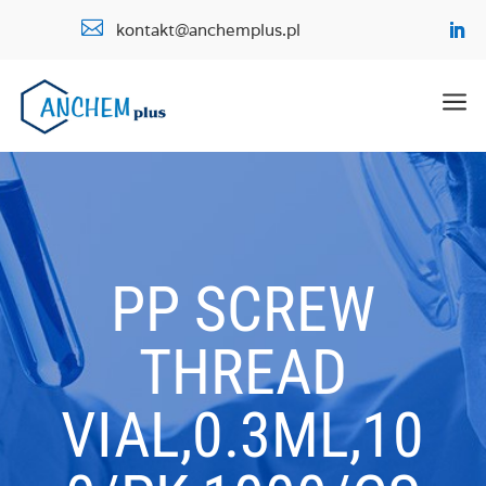

kontakt@anchemplus.pl
a
PP SCREW
THREAD
VIAL,0.3ML,10