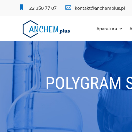


22 350 77 07
kontakt@anchemplus.pl
Aparatura
A
POLYGRAM S