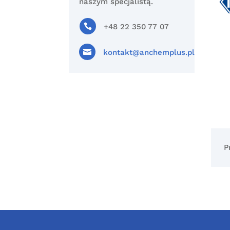
naszym specjalistą.

+48 22 350 77 07

kontakt@anchemplus.pl
P