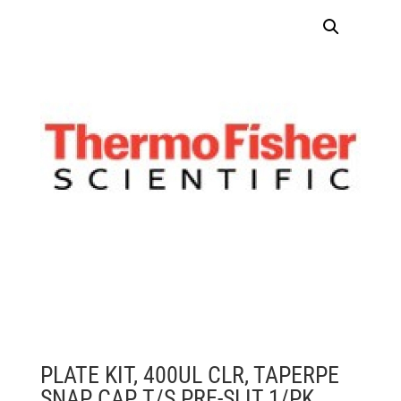
PLATE KIT, 400UL CLR, TAPERPE
SNAP CAP, T/S PRE-SLIT 1/PK