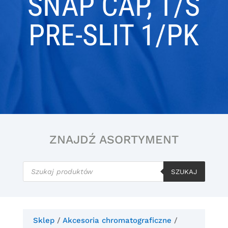
SNAP CAP, T/S
PRE-SLIT 1/PK
ZNAJDŹ ASORTYMENT
Wyszukiwarka
produktów
SZUKAJ
Sklep
/
Akcesoria chromatograficzne
/