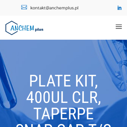

kontakt@anchemplus.pl
a
PLATE KIT,
400UL CLR,
TAPERPE