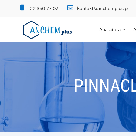


22 350 77 07
kontakt@anchemplus.pl
Aparatura
A
PINNACL