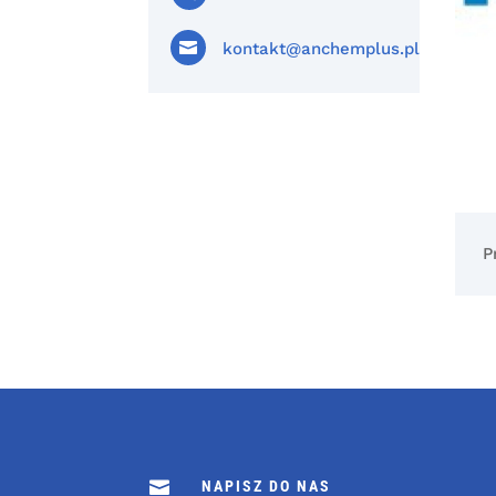

kontakt@anchemplus.pl
P

NAPISZ DO NAS