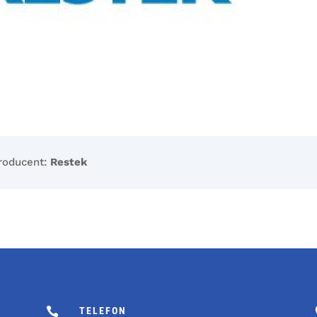
roducent:
Restek

TELEFON