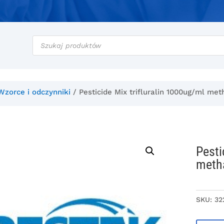
Wyszukiwarka
produktów
Wzorce i odczynniki
/ Pesticide Mix trifluralin 1000ug/ml met
Pesti
meth
SKU:
32