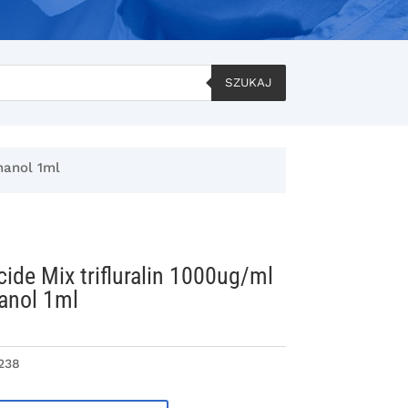
SZUKAJ
hanol 1ml
cide Mix trifluralin 1000ug/ml
anol 1ml
238