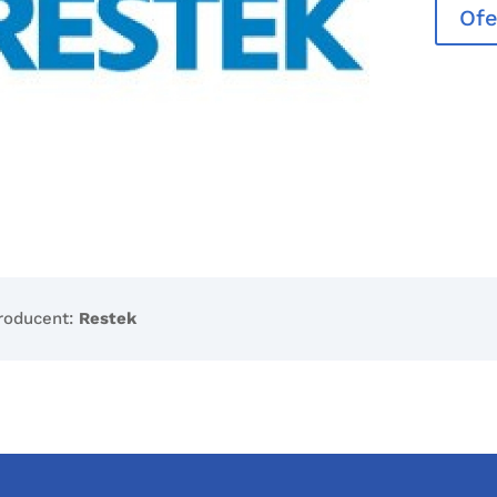
Ofe
roducent:
Restek