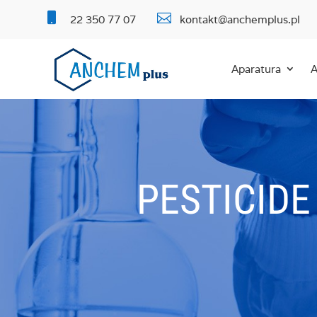


22 350 77 07
kontakt@anchemplus.pl
Aparatura
A
PESTICIDE