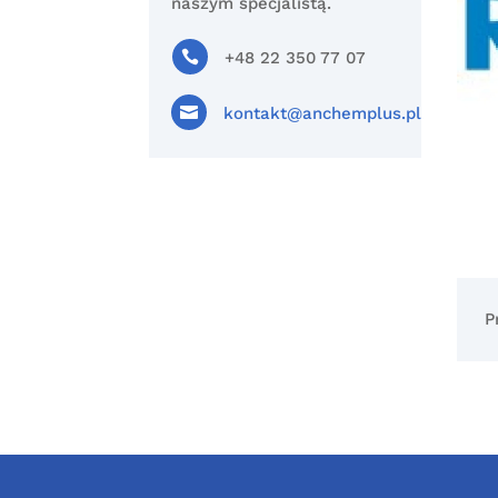
naszym specjalistą.

+48 22 350 77 07

kontakt@anchemplus.pl
P