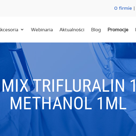
O firmie
kcesoria
Webinaria
Aktualności
Blog
Promocje
 MIX TRIFLURALIN
METHANOL 1ML