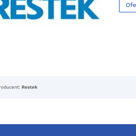
Ofe
roducent:
Restek