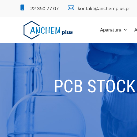


22 350 77 07
kontakt@anchemplus.pl
Aparatura
A
PCB STOCK