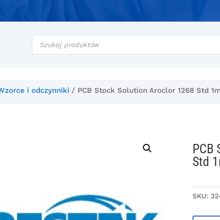
Wyszukiwarka
produktów
Wzorce i odczynniki
/ PCB Stock Solution Aroclor 1268 Std 1
PCB S
Std 
SKU:
32