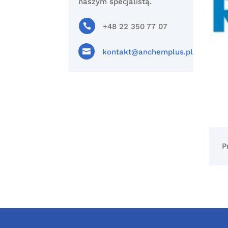
naszym specjalistą.

+48 22 350 77 07

kontakt@anchemplus.pl
P