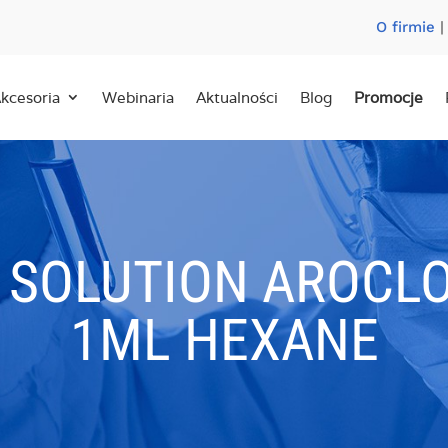
O firmie
kcesoria
Webinaria
Aktualności
Blog
Promocje
 SOLUTION AROCLO
1ML HEXANE