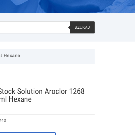
SZUKAJ
ml Hexane
tock Solution Aroclor 1268
1ml Hexane
410