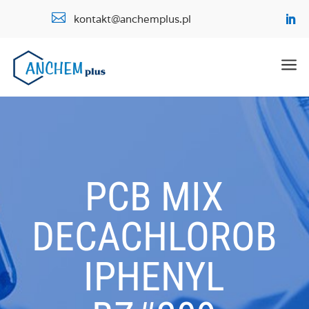

kontakt@anchemplus.pl
a
PCB MIX
DECACHLOROB
IPHENYL