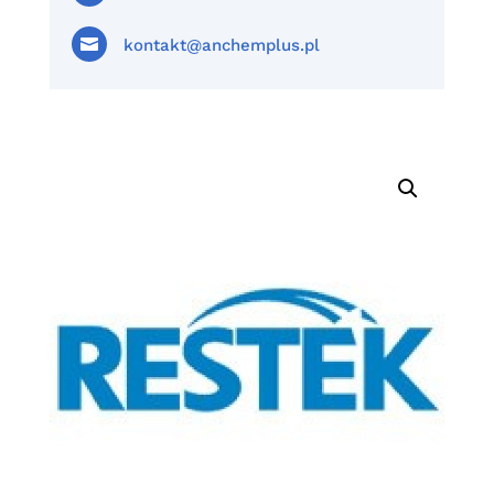

kontakt@anchemplus.pl