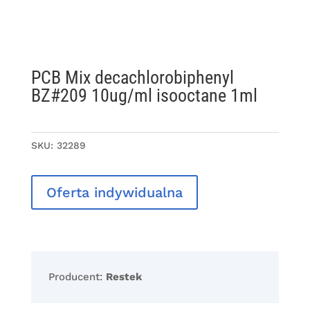
PCB Mix decachlorobiphenyl
BZ#209 10ug/ml isooctane 1ml
SKU:
32289
Oferta indywidualna
Producent:
Restek