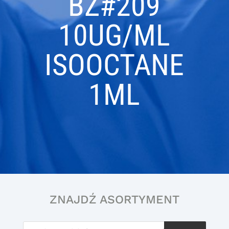
BZ#209
10UG/ML
ISOOCTANE
1ML
ZNAJDŹ ASORTYMENT
Wyszukiwarka