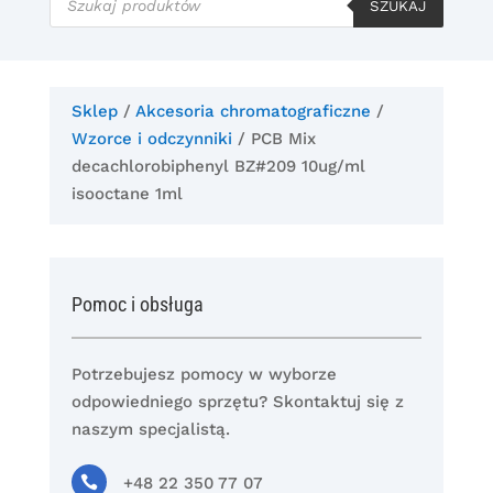
produktów
SZUKAJ
Sklep
/
Akcesoria chromatograficzne
/
Wzorce i odczynniki
/ PCB Mix
decachlorobiphenyl BZ#209 10ug/ml
isooctane 1ml
Pomoc i obsługa
Potrzebujesz pomocy w wyborze
odpowiedniego sprzętu? Skontaktuj się z
naszym specjalistą.

+48 22 350 77 07