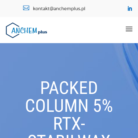

kontakt@anchemplus.pl
a
PACKED
COLUMN 5%
RTX-