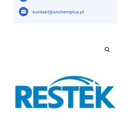

kontakt@anchemplus.pl