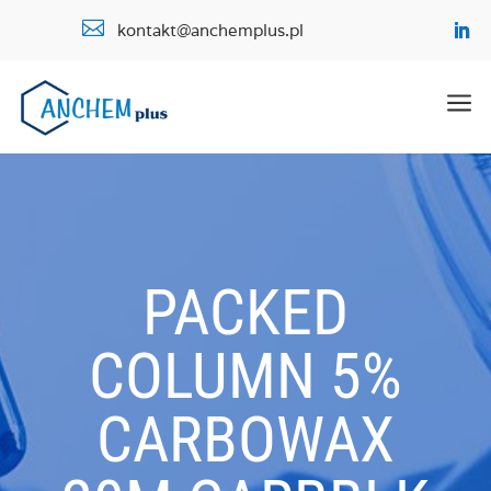

kontakt@anchemplus.pl
a
PACKED
COLUMN 5%
CARBOWAX