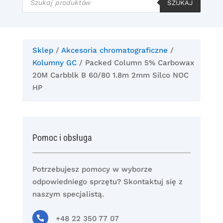
produktów
SZUKAJ
Sklep
/
Akcesoria chromatograficzne
/
Kolumny GC
/ Packed Column 5% Carbowax
20M Carbblk B 60/80 1.8m 2mm Silco NOC
HP
Pomoc i obsługa
Potrzebujesz pomocy w wyborze
odpowiedniego sprzętu? Skontaktuj się z
naszym specjalistą.

+48 22 350 77 07