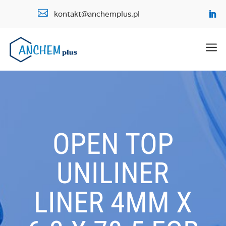

kontakt@anchemplus.pl
a
OPEN TOP
UNILINER
LINER 4MM X