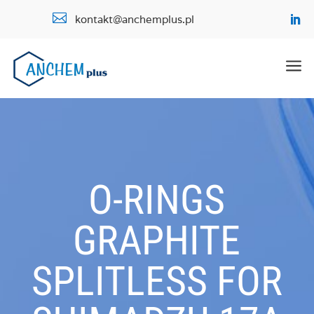

kontakt@anchemplus.pl
a
O-RINGS
GRAPHITE
SPLITLESS FOR