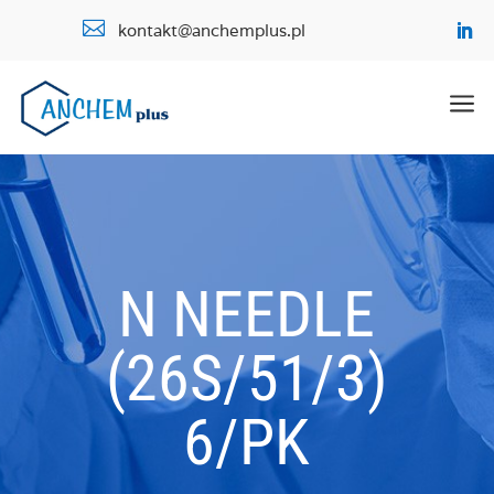

kontakt@anchemplus.pl
a
N NEEDLE
(26S/51/3)
6/PK