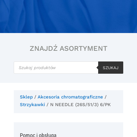
ZNAJDŹ ASORTYMENT
Wyszukiwarka
produktów
SZUKAJ
Sklep
/
Akcesoria chromatograficzne
/
Strzykawki
/ N NEEDLE (26S/51/3) 6/PK
Pomoc i obsługa