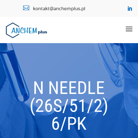

kontakt@anchemplus.pl
a
N NEEDLE
(26S/51/2)
6/PK