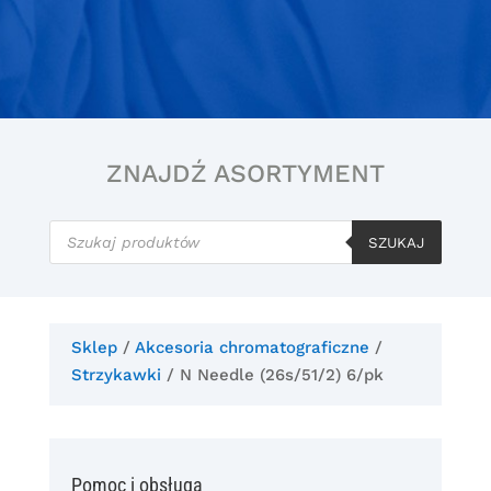
ZNAJDŹ ASORTYMENT
Wyszukiwarka
produktów
SZUKAJ
Sklep
/
Akcesoria chromatograficzne
/
Strzykawki
/ N Needle (26s/51/2) 6/pk
Pomoc i obsługa