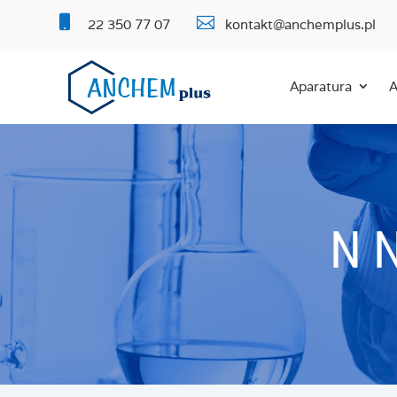


22 350 77 07
kontakt@anchemplus.pl
Aparatura
A
N 