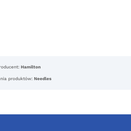
roducent:
Hamilton
inia produktów:
Needles