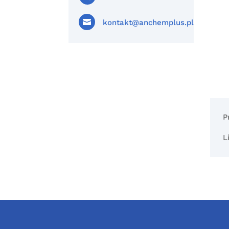

kontakt@anchemplus.pl
P
L