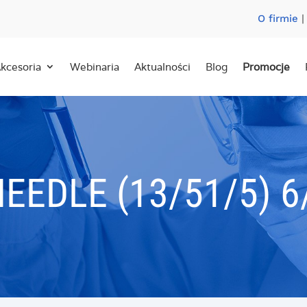
O firmie
kcesoria
Webinaria
Aktualności
Blog
Promocje
NEEDLE (13/51/5) 6