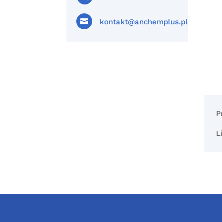

kontakt@anchemplus.pl
P
L