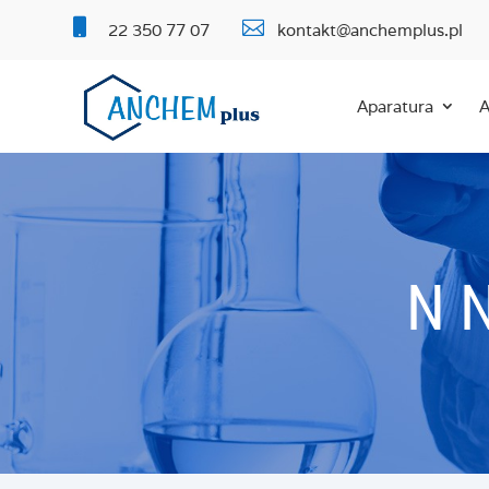


22 350 77 07
kontakt@anchemplus.pl
Aparatura
A
N 