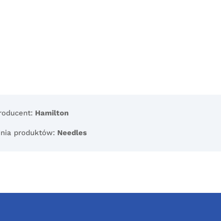
roducent:
Hamilton
inia produktów:
Needles