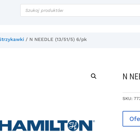
Wyszukiwarka
produktów
Strzykawki
/ N NEEDLE (13/51/5) 6/pk
N NE
SKU:
77
Ofe