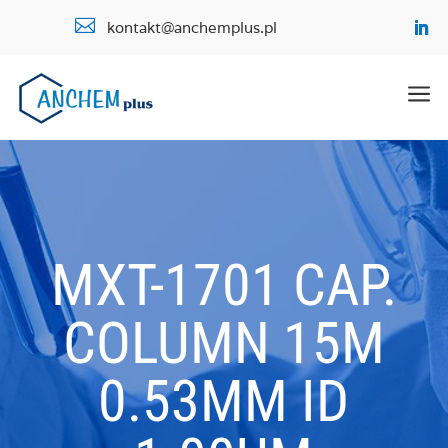

kontakt@anchemplus.pl
a
MXT-1701 CAP.
COLUMN 15M
0.53MM ID