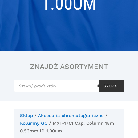
1.00UM
ZNAJDŹ ASORTYMENT
Wyszukiwarka
produktów
SZUKAJ
Sklep
/
Akcesoria chromatograficzne
/
Kolumny GC
/ MXT-1701 Cap. Column 15m
0.53mm ID 1.00um