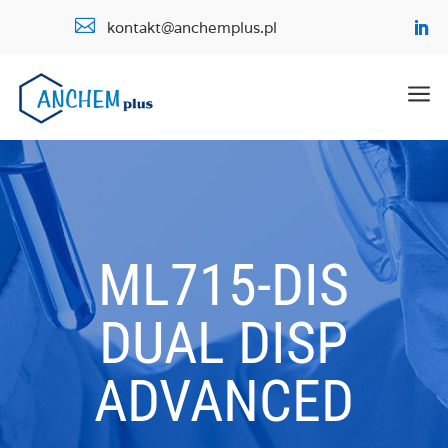

kontakt@anchemplus.pl
a
ML715-DIS
DUAL DISP
ADVANCED