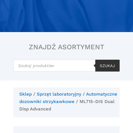
ZNAJDŹ ASORTYMENT
Wyszukiwarka
produktów
SZUKAJ
Sklep
/
Sprzęt laboratoryjny
/
Automatyczne
dozowniki strzykawkowe
/ ML715-DIS Dual
Disp Advanced