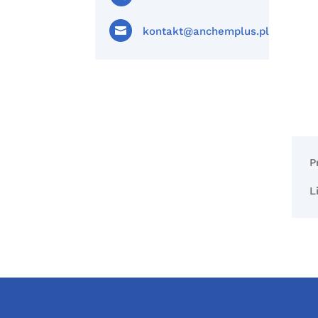

kontakt@anchemplus.pl
P
L