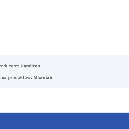
roducent:
Hamilton
inia produktów:
Microlab