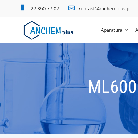


22 350 77 07
kontakt@anchemplus.pl
Aparatura
A
ML600