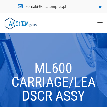

kontakt@anchemplus.pl
a
ML600
CARRIAGE/LEA
DSCR ASSY