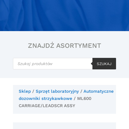
ZNAJDŹ ASORTYMENT
Wyszukiwarka
produktów
SZUKAJ
Sklep
/
Sprzęt laboratoryjny
/
Automatyczne
dozowniki strzykawkowe
/ ML600
CARRIAGE/LEADSCR ASSY