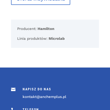
Producent:
Hamilton
Linia produktów:
Microlab

NAPISZ DO NAS
kontakt@anchemplus.pl

TELEFON