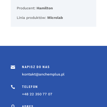
Producent:
Hamilton
Linia produktów:
Microlab

NAPISZ DO NAS
kontakt@anchemplus.pl

TELEFON
+48 22 350 77 07

ADRES