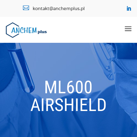

kontakt@anchemplus.pl
a
ML600
AIRSHIELD