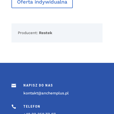
Oferta indywidualna
Producent:
Restek

NAPISZ DO NAS
kontakt@anchemplus.pl

TELEFON