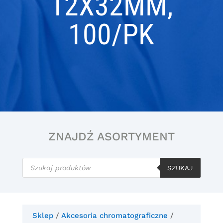
12X32MM,
100/PK
ZNAJDŹ ASORTYMENT
Wyszukiwarka
produktów
SZUKAJ
Sklep
/
Akcesoria chromatograficzne
/