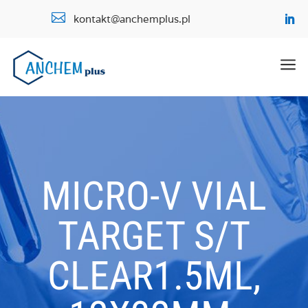

kontakt@anchemplus.pl
a
MICRO-V VIAL
TARGET S/T
CLEAR1.5ML,