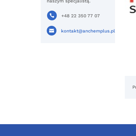
naszym specjalistą.

+48 22 350 77 07

kontakt@anchemplus.pl
P