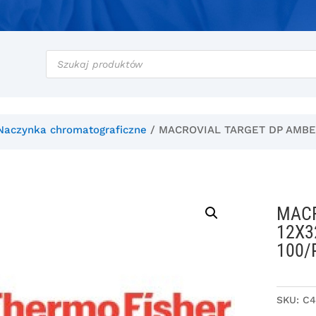
Wyszukiwarka
produktów
Naczynka chromatograficzne
/ MACROVIAL TARGET DP AMBE
MACR
12X3
100/
SKU:
C4