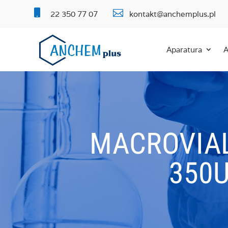


22 350 77 07
kontakt@anchemplus.pl
Aparatura
A
MACROVIAL
350U