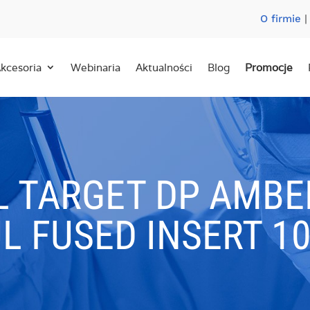
O firmie
kcesoria
Webinaria
Aktualności
Blog
Promocje
 TARGET DP AMB
L FUSED INSERT 1