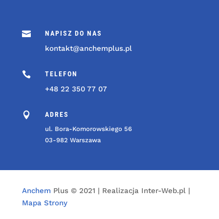

NAPISZ DO NAS
kontakt@anchemplus.pl

TELEFON
+48 22 350 77 07

ADRES
ul. Bora-Komorowskiego 56
03-982 Warszawa
Anchem
Plus © 2021 | Realizacja Inter-Web.pl |
Mapa Strony