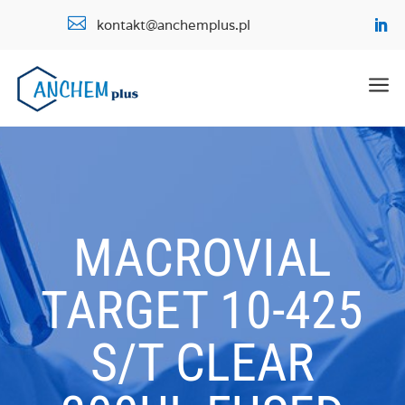

kontakt@anchemplus.pl
a
MACROVIAL
TARGET 10-425
S/T CLEAR