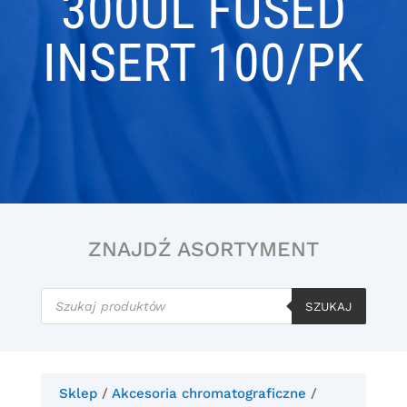
300UL FUSED
INSERT 100/PK
ZNAJDŹ ASORTYMENT
Wyszukiwarka
produktów
SZUKAJ
Sklep
/
Akcesoria chromatograficzne
/