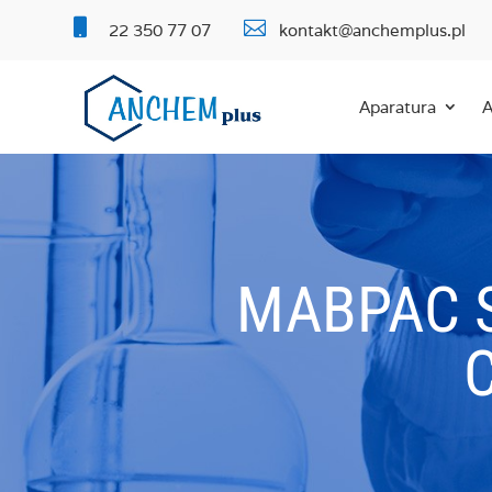


22 350 77 07
kontakt@anchemplus.pl
Aparatura
A
MABPAC S