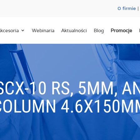
O firmie
kcesoria
Webinaria
Aktualności
Blog
Promocje
CX-10 RS, 5ΜM, A
COLUMN 4.6X150M