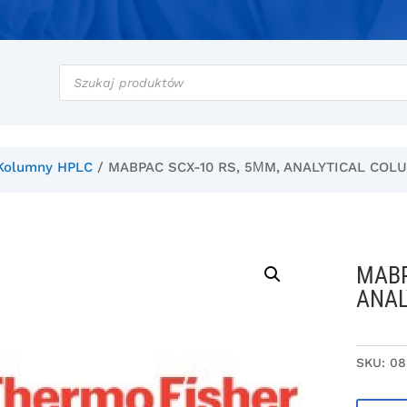
Wyszukiwarka
produktów
Kolumny HPLC
/ MABPAC SCX-10 RS, 5ΜM, ANALYTICAL COL
MABP
ANAL
SKU:
08