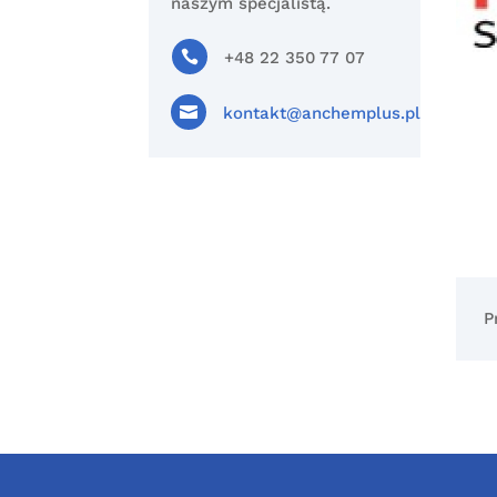
naszym specjalistą.

+48 22 350 77 07

kontakt@anchemplus.pl
P