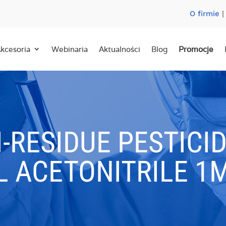
O firmie
kcesoria
Webinaria
Aktualności
Blog
Promocje
I-RESIDUE PESTICID
L ACETONITRILE 1