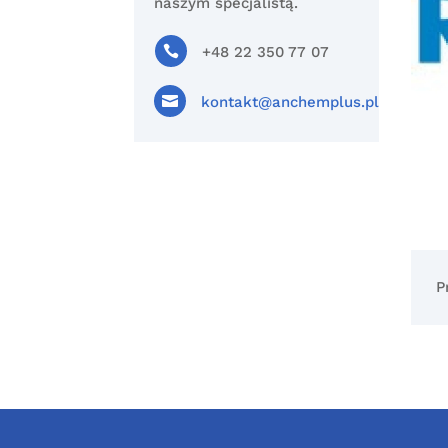
naszym specjalistą.

+48 22 350 77 07

kontakt@anchemplus.pl
P