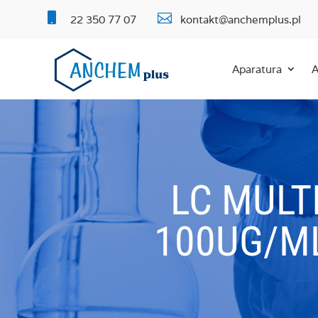


22 350 77 07
kontakt@anchemplus.pl
Aparatura
A
LC MULT
100UG/M