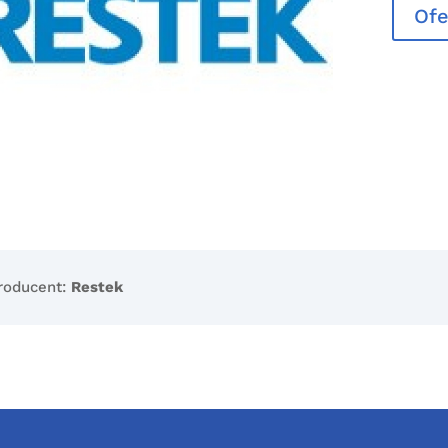
Ofe
roducent:
Restek