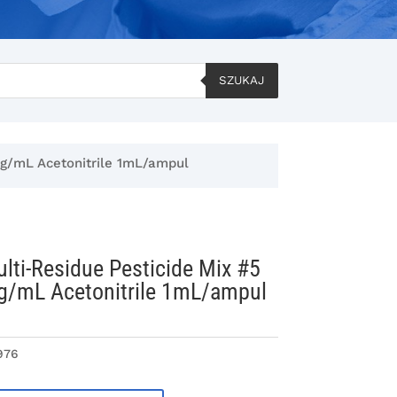
SZUKAJ
ug/mL Acetonitrile 1mL/ampul
lti-Residue Pesticide Mix #5
g/mL Acetonitrile 1mL/ampul
976