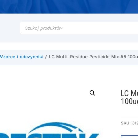
Wyszukiwarka
produktów
Wzorce i odczynniki
/ LC Multi-Residue Pesticide Mix #5 100
LC Mu
100u
SKU:
31