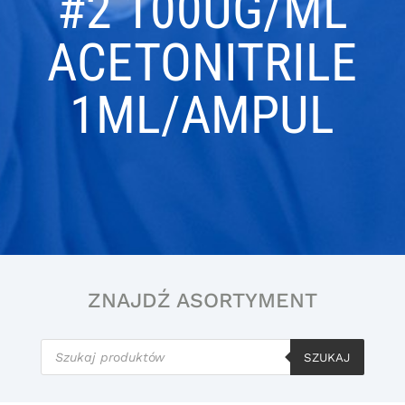
#2 100UG/ML
ACETONITRILE
1ML/AMPUL
ZNAJDŹ ASORTYMENT
Wyszukiwarka
produktów
SZUKAJ