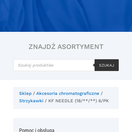
ZNAJDŹ ASORTYMENT
Wyszukiwarka
produktów
SZUKAJ
Sklep
/
Akcesoria chromatograficzne
/
Strzykawki
/ KF NEEDLE (18/**/**) 6/PK
Pomoc i obsługa