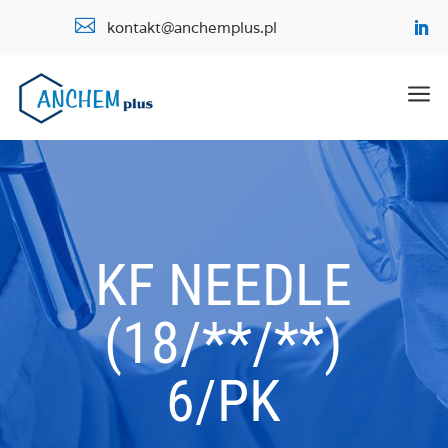

kontakt@anchemplus.pl
a
KF NEEDLE
(18/**/**)
6/PK