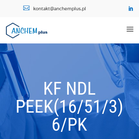

kontakt@anchemplus.pl
a
KF NDL
PEEK(16/51/3)
6/PK