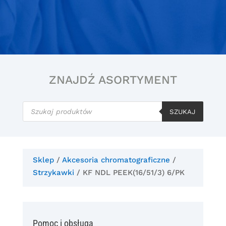
ZNAJDŹ ASORTYMENT
Wyszukiwarka
produktów
SZUKAJ
Sklep
/
Akcesoria chromatograficzne
/
Strzykawki
/ KF NDL PEEK(16/51/3) 6/PK
Pomoc i obsługa