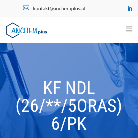

kontakt@anchemplus.pl
a
KF NDL
(26/**/5ORAS)
6/PK