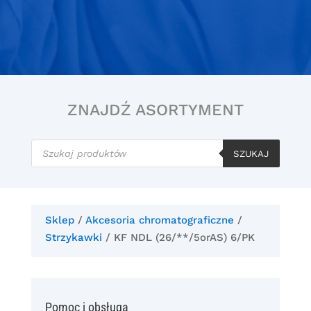
ZNAJDŹ ASORTYMENT
Wyszukiwarka
produktów
SZUKAJ
Sklep
/
Akcesoria chromatograficzne
/
Strzykawki
/ KF NDL (26/**/5orAS) 6/PK
Pomoc i obsługa