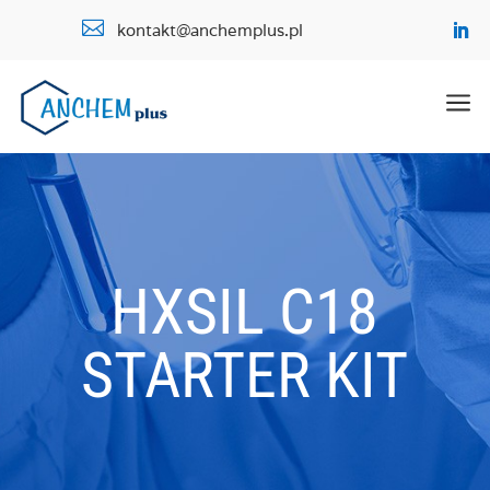

kontakt@anchemplus.pl
a
HXSIL C18
STARTER KIT