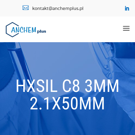

kontakt@anchemplus.pl
a
HXSIL C8 3ΜM
2.1X50MM