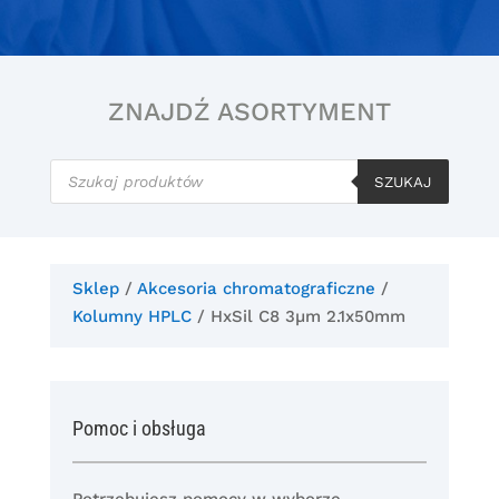
ZNAJDŹ ASORTYMENT
Wyszukiwarka
produktów
SZUKAJ
Sklep
/
Akcesoria chromatograficzne
/
Kolumny HPLC
/ HxSil C8 3µm 2.1x50mm
Pomoc i obsługa