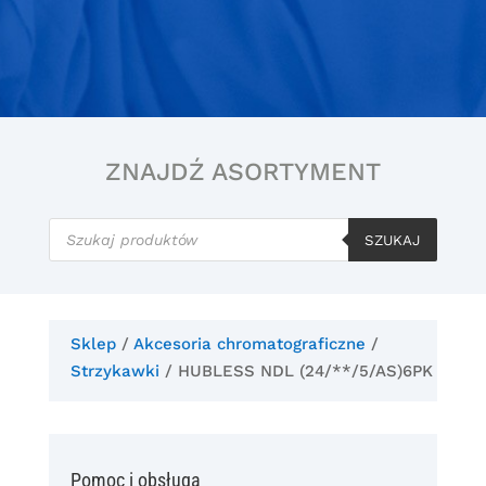
ZNAJDŹ ASORTYMENT
Wyszukiwarka
produktów
SZUKAJ
Sklep
/
Akcesoria chromatograficzne
/
Strzykawki
/ HUBLESS NDL (24/**/5/AS)6PK
Pomoc i obsługa