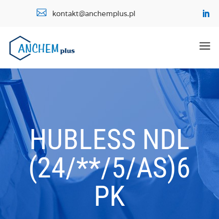

kontakt@anchemplus.pl
a
HUBLESS NDL
(24/**/5/AS)6
PK