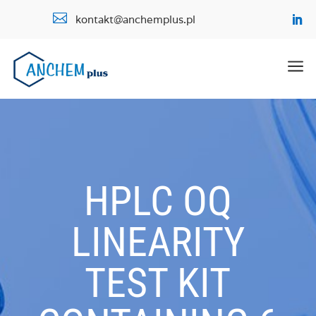

kontakt@anchemplus.pl
a
HPLC OQ
LINEARITY
TEST KIT