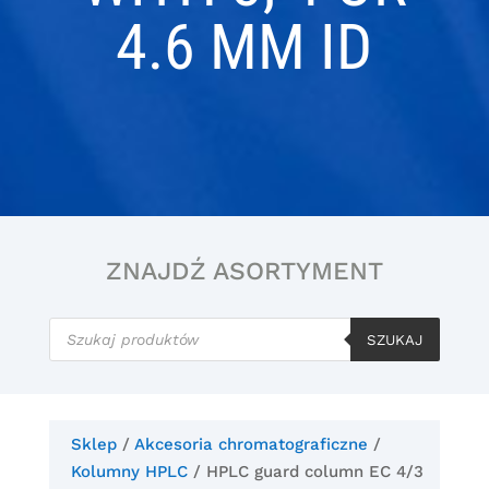
4.6 MM ID
ZNAJDŹ ASORTYMENT
Wyszukiwarka
produktów
SZUKAJ
Sklep
/
Akcesoria chromatograficzne
/
Kolumny HPLC
/ HPLC guard column EC 4/3