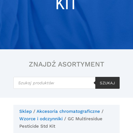
KIT
ZNAJDŹ ASORTYMENT
Wyszukiwarka
produktów
SZUKAJ
Sklep
/
Akcesoria chromatograficzne
/
Wzorce i odczynniki
/ GC Multiresidue
Pesticide Std Kit