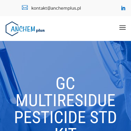

kontakt@anchemplus.pl
a
GC
MULTIRESIDUE
PESTICIDE STD