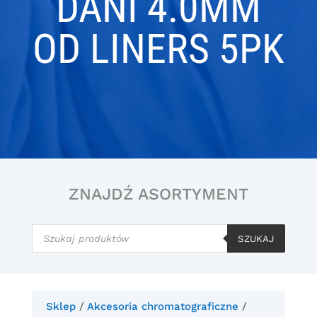
DANI 4.0MM
OD LINERS 5PK
ZNAJDŹ ASORTYMENT
Wyszukiwarka
produktów
SZUKAJ
Sklep
/
Akcesoria chromatograficzne
/