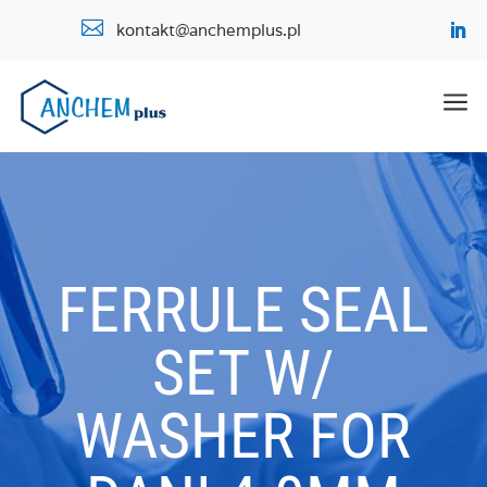

kontakt@anchemplus.pl
a
FERRULE SEAL
SET W/
WASHER FOR