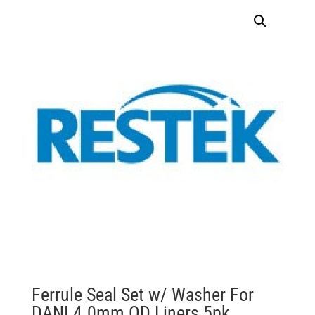
Ferrule Seal Set w/ Washer For
DANI 4.0mm OD Liners 5pk