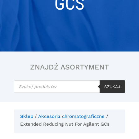
GCS
ZNAJDŹ ASORTYMENT
Wyszukiwarka
produktów
SZUKAJ
Sklep
/
Akcesoria chromatograficzne
/
Extended Reducing Nut For Agilent GCs