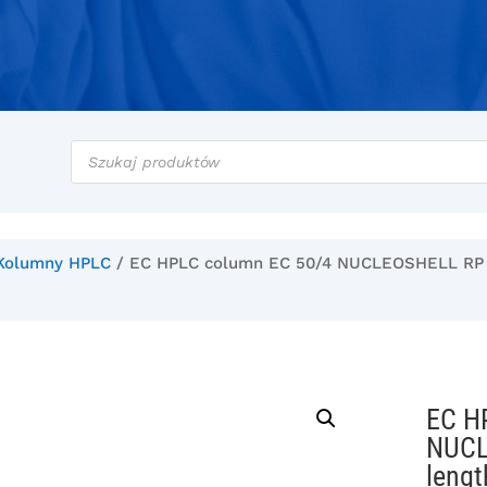
Wyszukiwarka
produktów
Kolumny HPLC
/ EC HPLC column EC 50/4 NUCLEOSHELL RP 18
EC H
NUCL
lengt