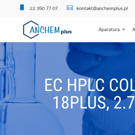


22 350 77 07
kontakt@anchemplus.pl
Aparatura
A
EC HPLC CO
18PLUS, 2.