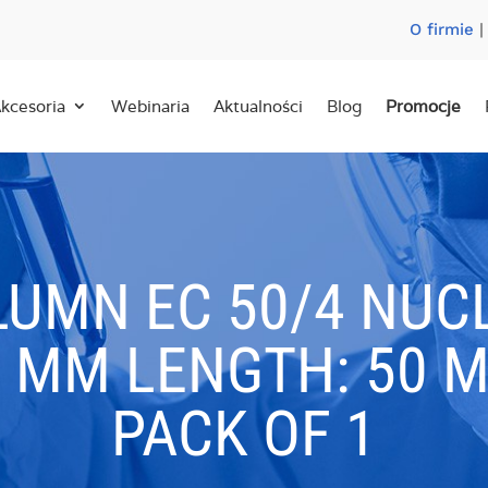
O firmie
kcesoria
Webinaria
Aktualności
Blog
Promocje
LUMN EC 50/4 NUC
7 ΜM LENGTH: 50 M
PACK OF 1