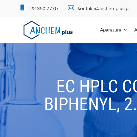


22 350 77 07
kontakt@anchemplus.pl
Aparatura
A
EC HPLC C
BIPHENYL, 2