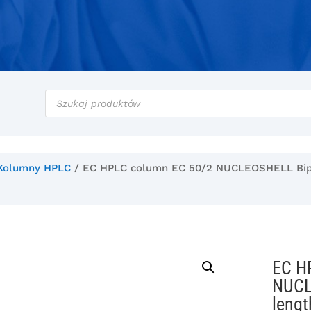
Wyszukiwarka
produktów
Kolumny HPLC
/ EC HPLC column EC 50/2 NUCLEOSHELL Biphe
EC H
NUCL
lengt