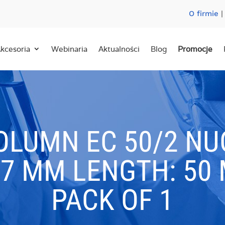
O firmie
kcesoria
Webinaria
Aktualności
Blog
Promocje
OLUMN EC 50/2 N
.7 ΜM LENGTH: 50 
PACK OF 1