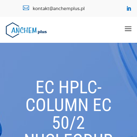

kontakt@anchemplus.pl
a
EC HPLC-
COLUMN EC
50/2