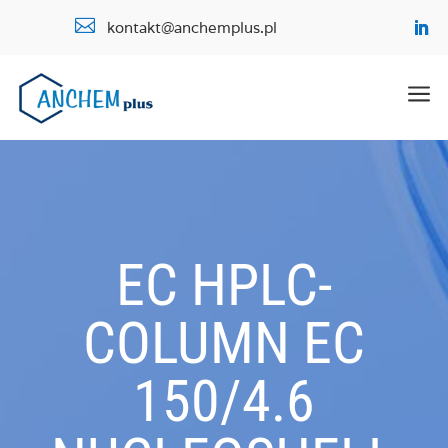

kontakt@anchemplus.pl
a
EC HPLC-
COLUMN EC
150/4.6