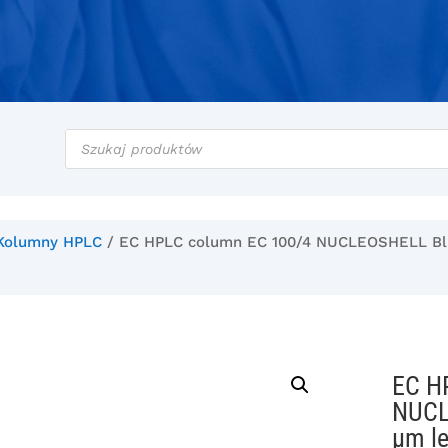
Wyszukiwarka
produktów
Kolumny HPLC
/ EC HPLC column EC 100/4 NUCLEOSHELL Blueb
EC H
NUCL
µm l