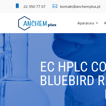


22 350 77 07
kontakt@anchemplus.pl
Aparatura
A
EC HPLC C
BLUEBIRD R