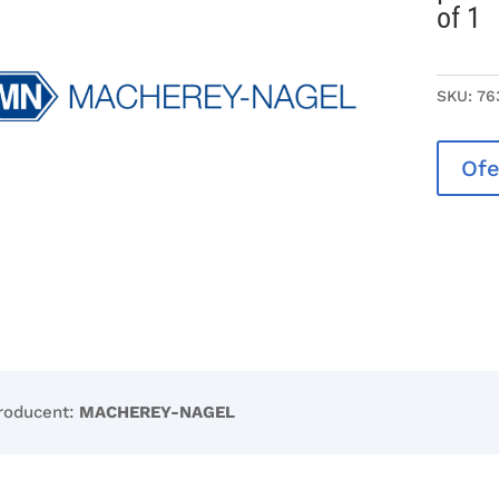
of 1
SKU:
76
Ofe
roducent:
MACHEREY-NAGEL