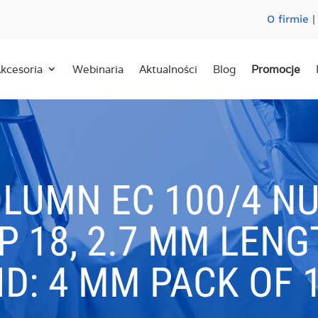
O firmie
kcesoria
Webinaria
Aktualności
Blog
Promocje
OLUMN EC 100/4 N
P 18, 2.7 ΜM LENG
ID: 4 MM PACK OF 