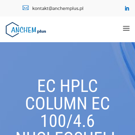

kontakt@anchemplus.pl
a
EC HPLC
COLUMN EC
100/4.6