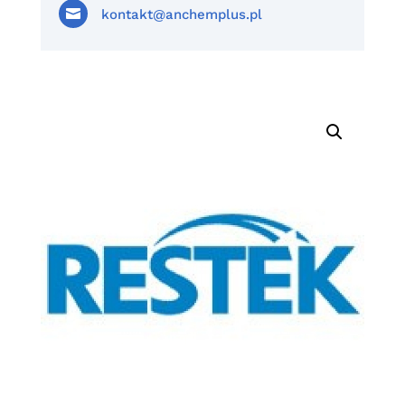

kontakt@anchemplus.pl