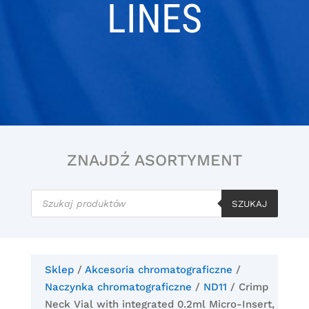
LINES
ZNAJDŹ ASORTYMENT
Wyszukiwarka
produktów
SZUKAJ
Sklep
/
Akcesoria chromatograficzne
/
Naczynka chromatograficzne
/
ND11
/ Crimp
Neck Vial with integrated 0.2ml Micro-Insert,