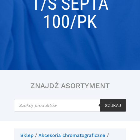
T/S SEPTA
100/PK
ZNAJDŹ ASORTYMENT
Wyszukiwarka
produktów
SZUKAJ
Sklep
/
Akcesoria chromatograficzne
/