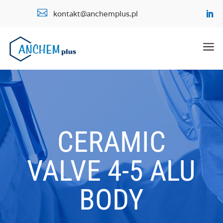

kontakt@anchemplus.pl
a
CERAMIC
VALVE 4-5 ALU
BODY