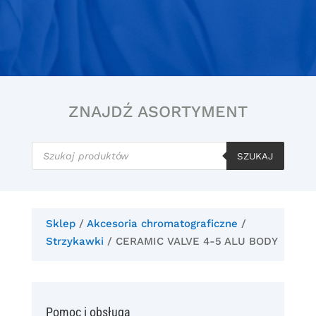
ZNAJDŹ ASORTYMENT
Wyszukiwarka
produktów
SZUKAJ
Sklep
/
Akcesoria chromatograficzne
/
Strzykawki
/ CERAMIC VALVE 4-5 ALU BODY
Pomoc i obsługa