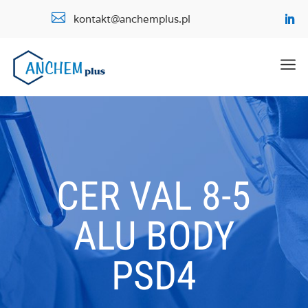

kontakt@anchemplus.pl
a
CER VAL 8-5
ALU BODY
PSD4