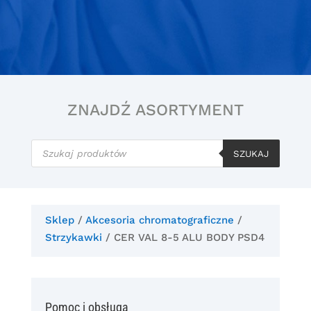
ZNAJDŹ ASORTYMENT
Wyszukiwarka
produktów
SZUKAJ
Sklep
/
Akcesoria chromatograficzne
/
Strzykawki
/ CER VAL 8-5 ALU BODY PSD4
Pomoc i obsługa